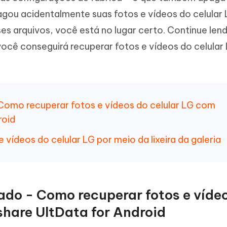
Novo
 - APP GPS Falso para
iCareFone Transferir APP
me o conteúdo da IA em algo
agou acidentalmente suas fotos e vídeos do celular 
nte ao humano
d
Transferir bate-papo do Whatsapp
es arquivos, você está no lugar certo. Continue len
Android/iPhone
a localização do Android sem PC
 você conseguirá recuperar fotos e vídeos do celula
p Pro APP
iPhone com IA gratuitamente
Como recuperar fotos e vídeos do celular LG com
roid
 vídeos do celular LG por meio da lixeira da galeria
do - Como recuperar fotos e víde
share UltData for Android