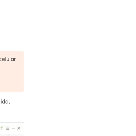
elular
ida,