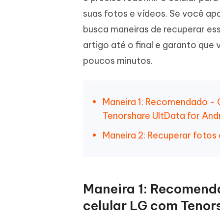
iAnyGo- iOS APP
iAnyGo
Escreva de forma mais inteligente,
Transfor
suas fotos e vídeos. Se você ap
rápida e melhor com IA
semelha
Androi
Alterar a localização do iPhone sem PC
busca maneiras de recuperar ess
Alterar 
artigo até o final e garanto que
UltData for Android APP
Cleanu
poucos minutos.
Recuperar dados do Android sem PC
Limpe o 
Maneira 1: Recomendado - 
Tenorshare UltData for And
Maneira 2: Recuperar fotos e
Maneira 1: Recomenda
celular LG com Tenor