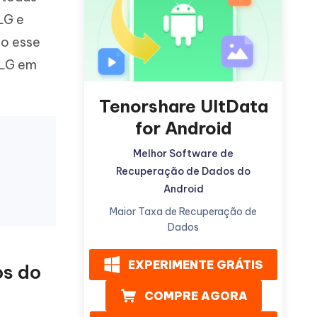
LG e
do esse
r LG em
Tenorshare UltData
Mais dicas úteis
for Android
Melhor Software de
Recuperação de Dados do
Android
Maior Taxa de Recuperação de
Dados
EXPERIMENTE GRÁTIS
os do
COMPRE AGORA