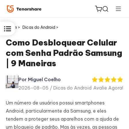
Home >
Dicas do Android >
Como Desbloquear Celular
com Senha Padrão Samsung
ReiBoot
| 9 Maneiras
for iOS
Por Miguel Coelho
PDNob
2026-08-05 /
Dicas do Android
Avalie Agora!
Novo
PDF
Editor
Um número de usuários possui smartphones
Android, particularmente da Samsung, e eles
iAnyGo
tendem a proteger seus aparelhos com a ajuda de
um bloqueio de padrão. Mas às vezes, as pessoas