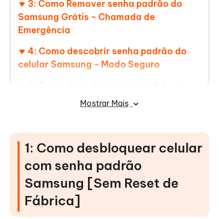
3: Como Remover senha padrão do
Samsung Grátis - Chamada de
Emergência
4: Como descobrir senha padrão do
celular Samsung - Modo Seguro
5: Como descobrir senha padrão do
celular Samsung - ADB
Mostrar Mais
6: Como desbloquear senha padrão do
celular Samsung - Encontre Meu Celular
1: Como desbloquear celular
7: Como desbloquear celular com
com senha padrão
senha padrão Samsung - Reset de
Fábrica
Samsung [Sem Reset de
Fábrica]
8: Como desbloquear celular com
senha padrão Samsung - Código Mestre