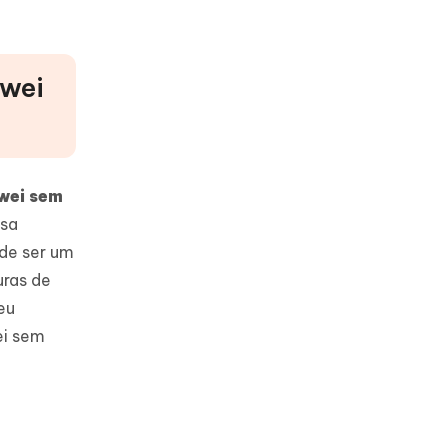
awei
wei sem
ssa
de ser um
uras de
eu
ei sem