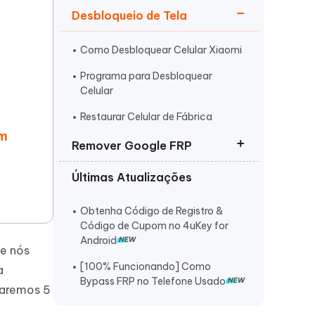
Desbloqueio de Tela
Como Desbloquear Celular Xiaomi
Programa para Desbloquear
Celular
Mais dicas úteis
Restaurar Celular de Fábrica
em
Remover Google FRP
Últimas Atualizações
FRP Removedor Tudo em Um
Utility FRP Bypass
Obtenha Código de Registro &
Código de Cupom no 4uKey for
Programa Remover Conta Google
Android
de nós
[100% Funcionando] Como
a
Bypass FRP no Telefone Usado
taremos 5