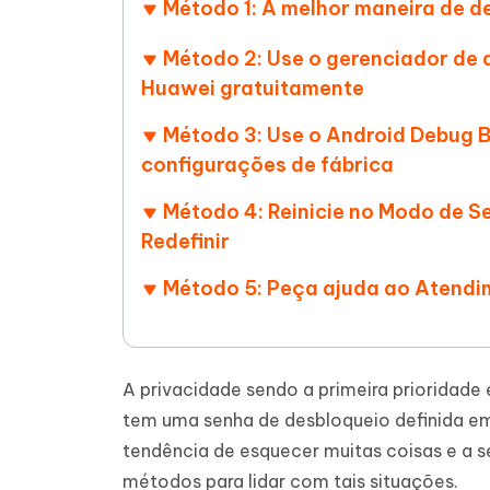
Método 1: A melhor maneira de 
iAnyGo- iOS APP
iAnyGo
Escreva de forma mais inteligente,
Transfor
rápida e melhor com IA
semelha
Androi
Alterar a localização do iPhone sem PC
Método 2: Use o gerenciador de 
Alterar 
Huawei gratuitamente
UltData for Android APP
Cleanu
Método 3: Use o Android Debug B
Recuperar dados do Android sem PC
Limpe o 
configurações de fábrica
Método 4: Reinicie no Modo de 
Redefinir
Método 5: Peça ajuda ao Atendi
A privacidade sendo a primeira prioridade 
tem uma senha de desbloqueio definida em
tendência de esquecer muitas coisas e a 
métodos para lidar com tais situações.