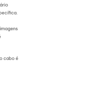
ário
pecífica.
 imagens
é
 o cabo é