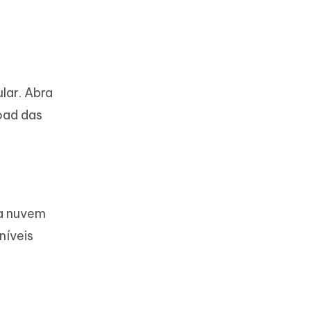
lar. Abra
load das
da nuvem
níveis