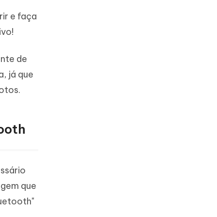
rir e faça
ivo!
ente de
a, já que
otos.
tooth
essário
magem que
luetooth"