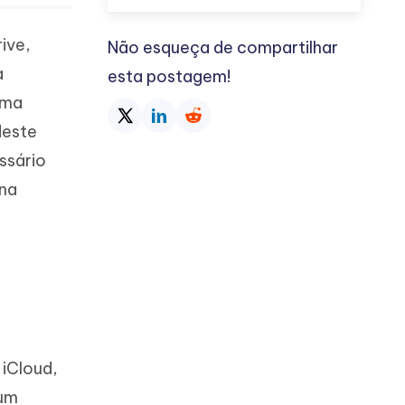
ive,
Não esqueça de compartilhar
a
esta postagem!
sma
deste
ssário
 na
 iCloud,
 um