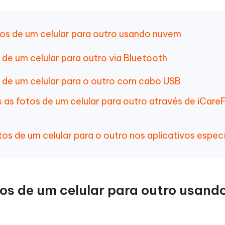
Novo
 - APP GPS Falso para
iCareFone Transferir APP
me o conteúdo da IA em algo
nte ao humano
d
Transferir bate-papo do Whatsapp
Android/iPhone
tos de um celular para outro usando nuvem
a localização do Android sem PC
de um celular para outro via Bluetooth
p Pro APP
iPhone com IA gratuitamente
 de um celular para o outro com cabo USB
 as fotos de um celular para outro através de iCare
os de um celular para o outro nos aplicativos espec
tos de um celular para outro usand