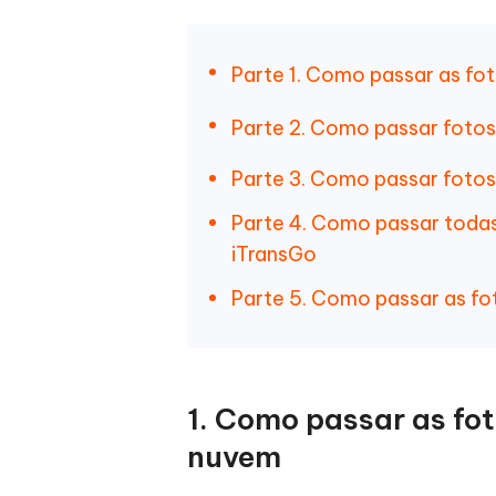
iAnyGo- iOS APP
iAnyGo
Escreva de forma mais inteligente,
Transfor
rápida e melhor com IA
semelha
Androi
Alterar a localização do iPhone sem PC
Parte 1. Como passar as fo
Alterar 
Parte 2. Como passar fotos 
UltData for Android APP
Cleanu
Recuperar dados do Android sem PC
Limpe o 
Parte 3. Como passar fotos
Parte 4. Como passar todas
iTransGo
Parte 5. Como passar as fot
1. Como passar as fo
nuvem