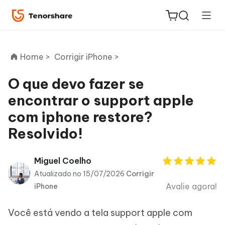
Home >
Corrigir iPhone >
O que devo fazer se
encontrar o support apple
ReiBoot
com iphone restore?
for iOS
Resolvido!
PDNob
Novo
PDF
Miguel Coelho
Editor
Atualizado no 15/07/2026
Corrigir
Avalie agora!
iPhone
iAnyGo
Você está vendo a tela support apple com