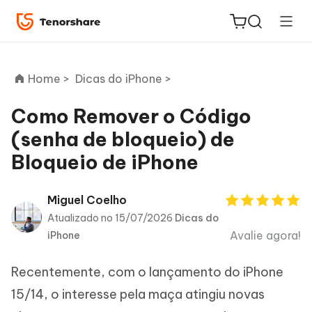
Home >
Dicas do iPhone >
Como Remover o Código
(senha de bloqueio) de
ReiBoot
Bloqueio de iPhone
for iOS
PDNob
Miguel Coelho
Novo
PDF
Atualizado no 15/07/2026
Dicas do
Editor
Avalie agora!
iPhone
iAnyGo
Recentemente, com o lançamento do iPhone
15/14, o interesse pela maça atingiu novas