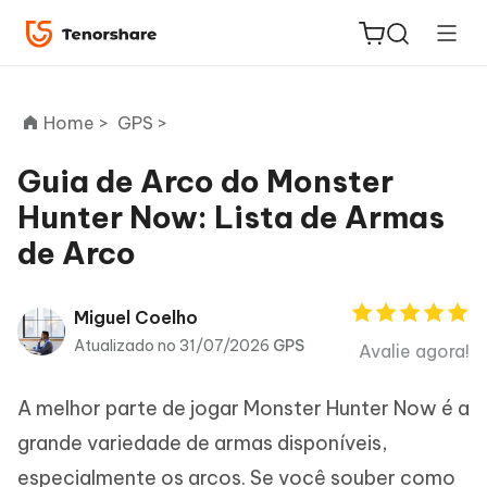
Home >
GPS >
Guia de Arco do Monster
Hunter Now: Lista de Armas
ReiBoot
de Arco
for iOS
PDNob
Miguel Coelho
Novo
PDF
Atualizado no 31/07/2026
GPS
Avalie agora!
Editor
A melhor parte de jogar Monster Hunter Now é a
iAnyGo
grande variedade de armas disponíveis,
especialmente os arcos. Se você souber como