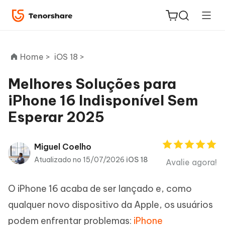
Home >
iOS 18 >
Melhores Soluções para
iPhone 16 Indisponível Sem
ReiBoot
Esperar 2025
for iOS
PDNob
Miguel Coelho
Novo
PDF
Atualizado no 15/07/2026
iOS 18
Avalie agora!
Editor
O iPhone 16 acaba de ser lançado e, como
iAnyGo
qualquer novo dispositivo da Apple, os usuários
podem enfrentar problemas:
iPhone