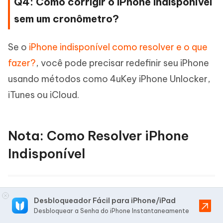
Q4: Como corrigir o iPhone indisponível
sem um cronômetro?
Se o
iPhone indisponível como resolver e o que
fazer?
, você pode precisar redefinir seu iPhone
usando métodos como 4uKey iPhone Unlocker,
iTunes ou iCloud.
Nota: Como Resolver iPhone
Indisponível
Se você está enfrentando a situação de "iphone
Desbloqueador Fácil para iPhone/iPad
indisponível", saiba que isso pode ocorrer
Desbloquear a Senha do iPhone Instantaneamente