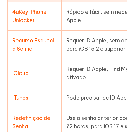
4uKey iPhone
Rápido e fácil, sem neces
Unlocker
Apple
Recurso Esqueci
Requer ID Apple, sem co
a Senha
para iOS 15.2 e superior
Requer ID Apple, Find My 
iCloud
ativado
iTunes
Pode precisar de ID Appl
Redefinição de
Use a senha anterior após
Senha
72 horas, para iOS 17 e su