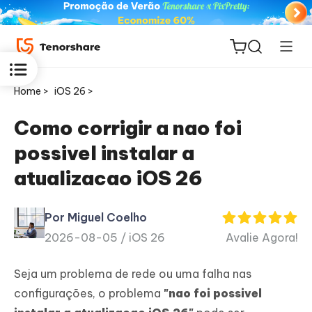
Home >
iOS 26 >
Como corrigir a nao foi
possivel instalar a
ReiBoot
atualizacao iOS 26
for iOS
Por Miguel Coelho
PDNob
2026-08-05 /
iOS 26
Avalie Agora!
Novo
PDF
Editor
Seja um problema de rede ou uma falha nas
configurações, o problema
"nao foi possivel
iAnyGo