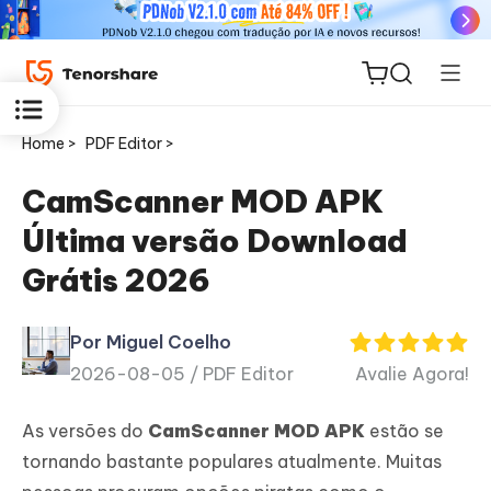
Home >
PDF Editor >
CamScanner MOD APK
Última versão Download
ReiBoot
Grátis 2026
for iOS
Por Miguel Coelho
PDNob
2026-08-05 /
PDF Editor
Avalie Agora!
Novo
PDF
Editor
As versões do
CamScanner MOD APK
estão se
tornando bastante populares atualmente. Muitas
iAnyGo