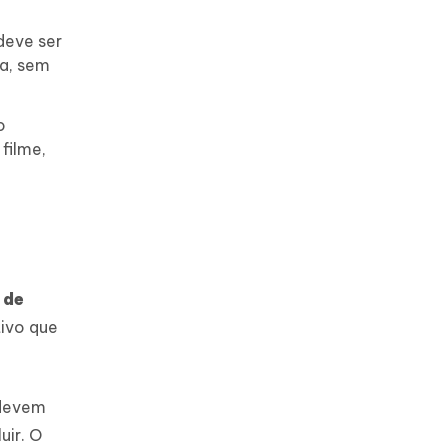
deve ser
na, sem
o
 filme,
 de
tivo que
evem
uir. O