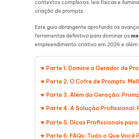
contextos complexos, leis físicas e ilumi
Ver todos os produtos
Celular
criação de prompts.
Tenorshare AI Writer
Tenors
iAnyGo- iOS APP
iAnyGo
Escreva de forma mais inteligente,
Transfor
Este guia abrangente aprofunda os avanço
rápida e melhor com IA
semelha
Androi
Alterar a localização do iPhone sem PC
ferramentas definitivo para dominar os
me
Alterar 
empreendimento criativo em 2026 e além.
UltData for Android APP
Cleanu
Recuperar dados do Android sem PC
Limpe o 
Parte 1. Domine o Gerador de Pr
Parte 2. O Cofre de Prompts: M
Parte 3. Além da Geração: Promp
Parte 4. A Solução Profissional:
Parte 5. Dicas Profissionais pa
Parte 6. FAQs: Tudo o Que Você 