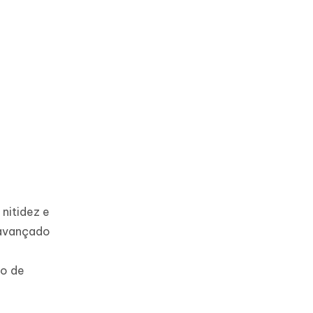
nitidez e
 avançado
ão de