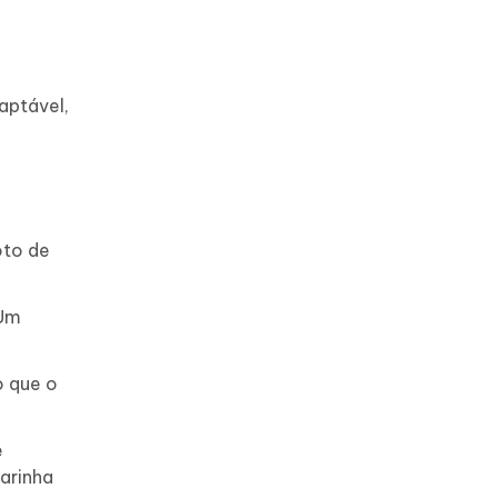
aptável,
oto de
"Um
o que o
e
farinha