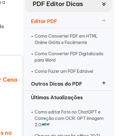
a a
PDF Editor Dicas
Mais dicas úteis
Começar
Assista agora
Editar PDF
de
Como Converter PDF em HTML
Online Grátis e Facilmente
Como Converter PDF Digitalizado
para Word
Mais dicas úteis
Como Fazer um PDF Editável
r Cena
Outros Dicas do PDF
Últimas Atualizações
7 Melhores Leitores de PDF para
Mac em 2026
Como editar Foto no ChatGPT e
Como Tornar PDF Pesquisável?|
Correção com OCR: GPT Imagem
2026 atualizado
2.0
os no
Top 5 Ferramentas de OCR com IA