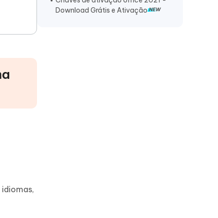
Chaves de ativação office 2021 -
Online e Gratuito
Download Grátis e Ativação
ma
 idiomas,