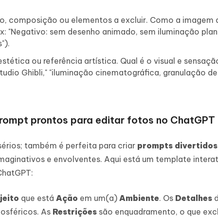
o, composição ou elementos a excluir. Como a imagem 
x: "Negativo: sem desenho animado, sem iluminação pla
").
estética ou referência artística. Qual é o visual e sensaçã
 Studio Ghibli," "iluminação cinematográfica, granulação de
prompt prontos para editar fotos no ChatGPT
sérios; também é perfeita para criar
prompts divertidos
maginativos e envolventes. Aqui está um template intera
 ChatGPT:
jeito
que está
Ação
em um(a)
Ambiente
. Os
Detalhes
d
mosféricos. As
Restrições
são enquadramento, o que excl