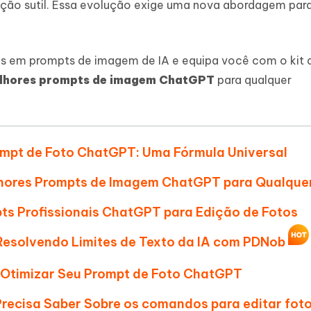
nação sutil. Essa evolução exige uma nova abordagem par
IA
Hot
hare AI Bypass
Novo
 - APP GPS Falso para
iCareFone Transferir APP
me o conteúdo da IA em algo
s em prompts de imagem de IA e equipa você com o kit 
nte ao humano
d
Transferir bate-papo do Whatsapp
Android/iPhone
lhores prompts de imagem ChatGPT
para qualquer
a localização do Android sem PC
p Pro APP
iPhone com IA gratuitamente
ompt de Foto ChatGPT: Uma Fórmula Universal
elhores Prompts de Imagem ChatGPT para Qualque
ts Profissionais ChatGPT para Edição de Fotos
 Resolvendo Limites de Texto da IA com PDNob
ra Otimizar Seu Prompt de Foto ChatGPT
Precisa Saber Sobre os comandos para editar fot