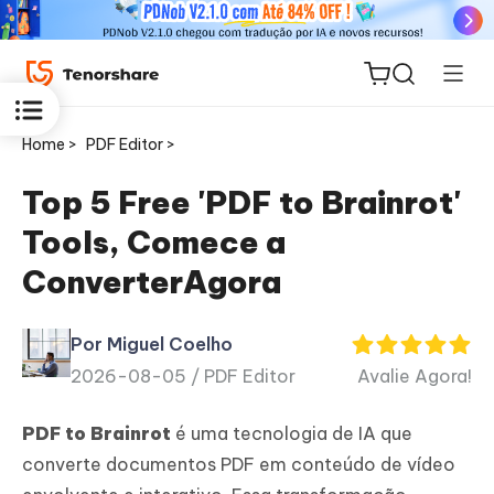
Home >
PDF Editor >
Top 5 Free 'PDF to Brainrot'
Tools, Comece a
ReiBoot
ConverterAgora
for iOS
Por Miguel Coelho
PDNob
2026-08-05 /
PDF Editor
Avalie Agora!
Novo
PDF
Editor
PDF to Brainrot
é uma tecnologia de IA que
converte documentos PDF em conteúdo de vídeo
iAnyGo