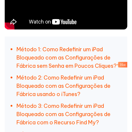
Método 1: Como Redefinir um iPad
Bloqueado com as Configurações de
Fábrica sem Senha em Poucos Cliques?
Hot
Método 2: Como Redefinir um iPad
Bloqueado com as Configurações de
Fábrica usando o iTunes?
Método 3: Como Redefinir um iPad
Bloqueado com as Configurações de
Fábrica com o Recurso Find My?