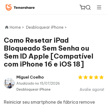
Home >
Desbloquear iPhone >
Como Resetar iPad
Bloqueado Sem Senha ou
ReiBoot
Sem ID Apple [Compatível
for iOS
com iPhone 16 e iOS 18]
PDNob
Novo
PDF
Miguel Coelho
Editor
Atualizado no 15/07/2026
Avalie agora!
Desbloquear iPhone
iAnyGo
Reiniciar seu smartphone de fábrica remove