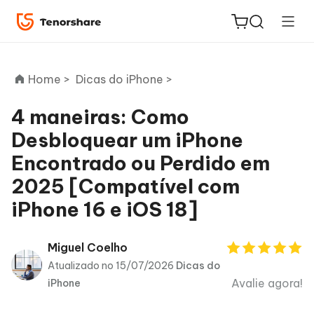
Home >
Dicas do iPhone >
4 maneiras: Como
Desbloquear um iPhone
ReiBoot
Encontrado ou Perdido em
for iOS
2025 [Compatível com
PDNob
iPhone 16 e iOS 18]
Novo
PDF
Editor
Miguel Coelho
Atualizado no 15/07/2026
Dicas do
iAnyGo
Avalie agora!
iPhone