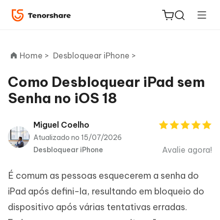
Home >
Desbloquear iPhone >
Como Desbloquear iPad sem
Senha no iOS 18
ReiBoot
for iOS
Miguel Coelho
Atualizado no 15/07/2026
PDNob
Avalie agora!
Desbloquear iPhone
Novo
PDF
Editor
É comum as pessoas esquecerem a senha do
iAnyGo
iPad após defini-la, resultando em bloqueio do
dispositivo após várias tentativas erradas.