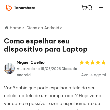
Home >
Dicas do Android >
Como espelhar seu
dispositivo para Laptop
ReiBoot
for iOS
Miguel Coelho
Atualizado no 15/07/2026
Dicas do
PDNob
Avalie agora!
Android
Novo
PDF
Editor
Você sabia que pode espelhar a tela do seu
iAnyGo
celular na tela de um computador? Hoje vamos
ver como é possível fazer o espelhamento de