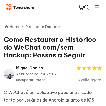
Home >
Recuperar Dados >
Como Restaurar o Histórico
do WeChat com/sem
ReiBoot
Backup: Passos a Seguir
for iOS
PDNob
Miguel Coelho
Novo
PDF
Atualizado no 15/07/2026
Editor
Avalie agora!
Recuperar Dados
iAnyGo
O WeChat é um aplicativo popular utilizado
tanto por usuários de Android quanto de iOS