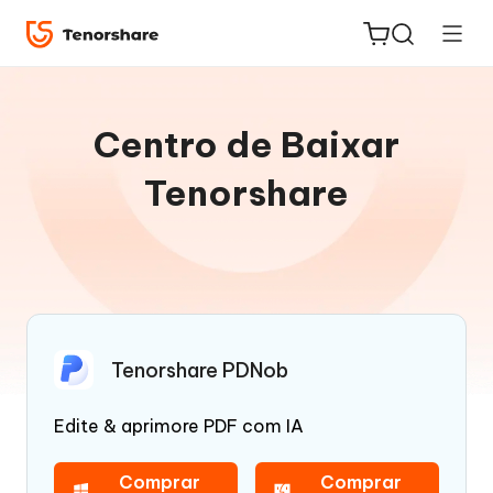
Centro de Baixar
Tenorshare
ReiBoot
for iOS
PDNob
Novo
PDF
Tenorshare PDNob
Editor
Edite & aprimore PDF com IA
iAnyGo
Comprar
Comprar