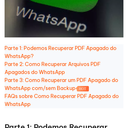
Parte 1: Podemos Recuperar PDF Apagado do
WhatsApp?
Parte 2: Como Recuperar Arquivos PDF
Apagados do WhatsApp
Parte 3: Como Recuperar um PDF Apagado do
WhatsApp com/sem Backup
HOT
FAQs sobre Como Recuperar PDF Apagado do
WhatsApp
Parte 1: Podemos Recuperar