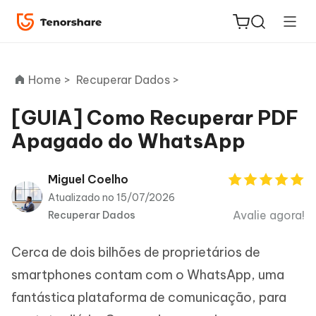
Home >
Recuperar Dados >
[GUIA] Como Recuperar PDF
Apagado do WhatsApp
ReiBoot
for iOS
Miguel Coelho
Atualizado no 15/07/2026
PDNob
Avalie agora!
Recuperar Dados
Novo
PDF
Editor
Cerca de dois bilhões de proprietários de
iAnyGo
smartphones contam com o WhatsApp, uma
fantástica plataforma de comunicação, para