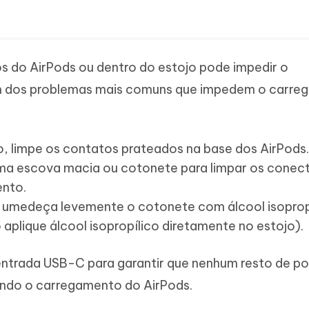
s do AirPods ou dentro do estojo pode impedir o
m dos problemas mais comuns que impedem o carr
, limpe os contatos prateados na base dos AirPods.
 uma escova macia ou cotonete para limpar os conec
ento.
sair, umedeça levemente o cotonete com álcool isoprop
aplique álcool isopropílico diretamente no estojo).
entrada USB-C para garantir que nenhum resto de po
ando o carregamento do AirPods.