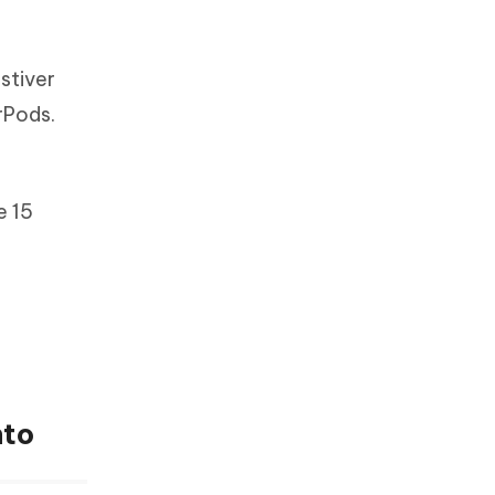
stiver
rPods.
e 15
nto