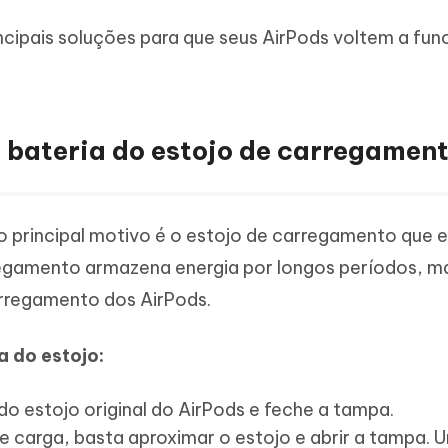
Novo
 - APP GPS Falso para
iCareFone Transferir APP
me o conteúdo da IA em algo
incipais soluções para que seus AirPods voltem a fun
nte ao humano
d
Transferir bate-papo do Whatsapp
Android/iPhone
a localização do Android sem PC
p Pro APP
iPhone com IA gratuitamente
a bateria do estojo de carregament
 principal motivo é o estojo de carregamento que 
regamento armazena energia por longos períodos, m
arregamento dos AirPods.
a do estojo:
do estojo original do AirPods e feche a tampa.
 de carga, basta aproximar o estojo e abrir a tampa. 