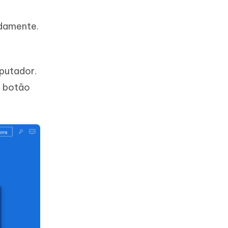
idamente.
putador.
o botão