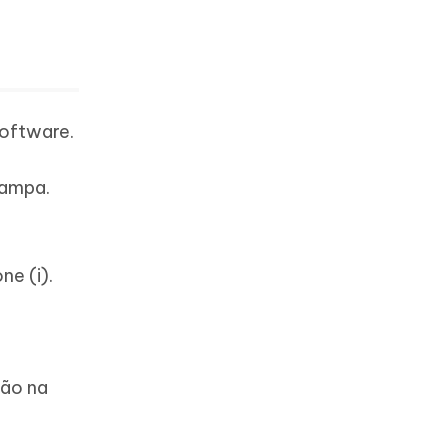
software.
tampa.
ne (i).
tão na