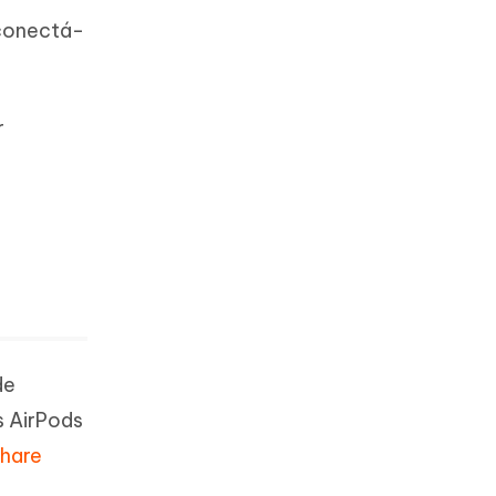
econectá-
r
de
s AirPods
hare