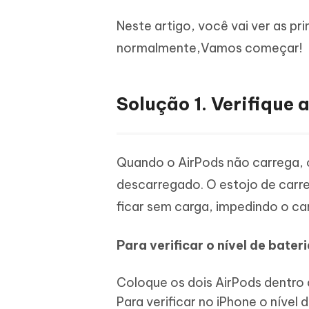
iAnyGo- iOS APP
iAnyGo
Escreva de forma mais inteligente,
Transfor
Neste artigo, você vai ver as pr
rápida e melhor com IA
semelha
Androi
Alterar a localização do iPhone sem PC
normalmente,Vamos começar!
Alterar 
UltData for Android APP
Cleanu
Recuperar dados do Android sem PC
Limpe o 
Solução 1. Verifique 
Quando o AirPods não carrega, o
descarregado. O estojo de car
ficar sem carga, impedindo o c
Para verificar o nível de bateri
Coloque os dois AirPods dentro 
Para verificar no iPhone o nível