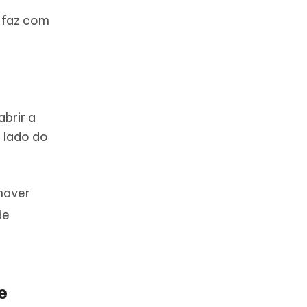
 faz com
brir a
 lado do
haver
de
e