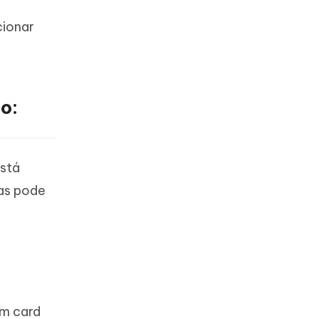
cionar
o:
Mais dicas úteis
está
as pode
Um card