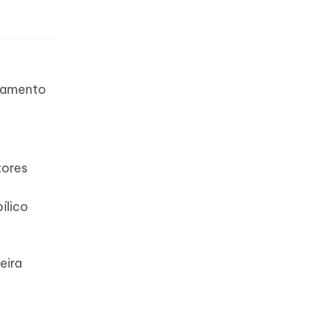
egamento
tores
ílico
eira