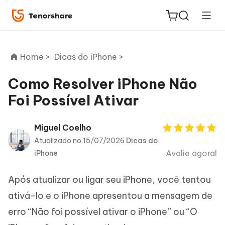
Home >
Dicas do iPhone >
Como Resolver iPhone Não
Foi Possível Ativar
ReiBoot
for iOS
Miguel Coelho
Atualizado no 15/07/2026
Dicas do
PDNob
Avalie agora!
iPhone
Novo
PDF
Editor
Após atualizar ou ligar seu iPhone, você tentou
iAnyGo
ativá-lo e o iPhone apresentou a mensagem de
erro “Não foi possível ativar o iPhone” ou “O