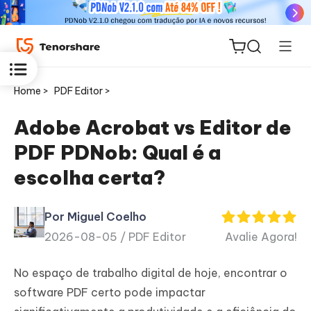
Home >
PDF Editor >
Adobe Acrobat vs Editor de
PDF PDNob: Qual é a
ReiBoot
escolha certa?
for iOS
Por Miguel Coelho
PDNob
2026-08-05 /
PDF Editor
Avalie Agora!
Novo
PDF
Editor
No espaço de trabalho digital de hoje, encontrar o
software PDF certo pode impactar
iAnyGo