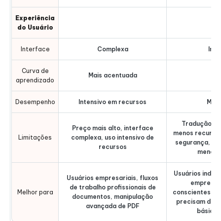
Experiência
do Usuário
Interface
Complexa
Intu
Curva de
Mais acentuada
Su
aprendizado
Desempenho
Intensivo em recursos
Mais
Tradução por
Preço mais alto, interface
menos recurso
Limitações
complexa, uso intensivo de
segurança, in
recursos
menos 
Usuários indivi
Usuários empresariais, fluxos
empresas,
de trabalho profissionais de
Melhor para
conscientes do
documentos, manipulação
precisam de f
avançada de PDF
básicas