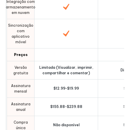
Integração com
armazenamento
em nuvem
Sincronização
com
aplicativo
móvel
Preços
Versão
Limitada (Visualizar, imprimir,
Dispo
gratuita
compartilhar e comentar)
Assinatura
$12.99-$19.99
$14
mensal
Assinatura
$155.88-$239.88
$35
anual
Compra
Não disponível
$69
única