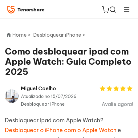
Home >
Desbloquear iPhone >
Como desbloquear ipad com
Apple Watch: Guia Completo
ReiBoot
2025
for iOS
PDNob
Miguel Coelho
Novo
PDF
Atualizado no 15/07/2026
Editor
Avalie agora!
Desbloquear iPhone
iAnyGo
Desbloquear ipad com Apple Watch?
Desbloquear o iPhone com o Apple Watch
e