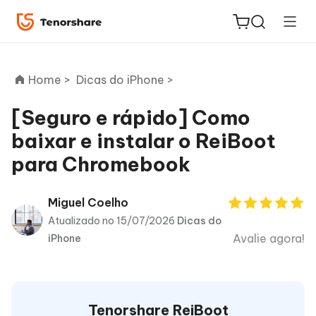
Home >
Dicas do iPhone >
[Seguro e rápido] Como
baixar e instalar o ReiBoot
ReiBoot
para Chromebook
for iOS
PDNob
Miguel Coelho
Novo
PDF
Atualizado no 15/07/2026
Dicas do
Editor
Avalie agora!
iPhone
iAnyGo
Tenorshare ReiBoot