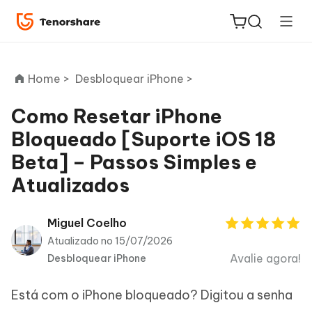
Home >
Desbloquear iPhone >
Como Resetar iPhone
Bloqueado [Suporte iOS 18
ReiBoot
Beta] – Passos Simples e
for iOS
Atualizados
PDNob
Novo
PDF
Miguel Coelho
Editor
Atualizado no 15/07/2026
Avalie agora!
Desbloquear iPhone
iAnyGo
Está com o iPhone bloqueado? Digitou a senha