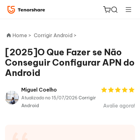
Home >
Corrigir Android >
[2025]O Que Fazer se Não
Conseguir Configurar APN do
ReiBoot
Android
for iOS
PDNob
Miguel Coelho
Novo
PDF
Atualizado no 15/07/2026
Corrigir
Editor
Avalie agora!
Android
iAnyGo