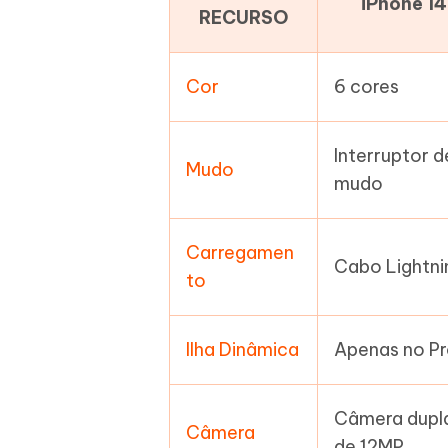
iPhone 14
RECURSO
Cor
6 cores
Interruptor d
Mudo
mudo
Carregamen
Cabo Lightni
to
Ilha Dinâmica
Apenas no P
Câmera dupl
Câmera
de 12MP