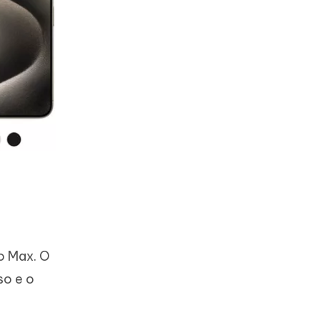
o Max. O
so e o