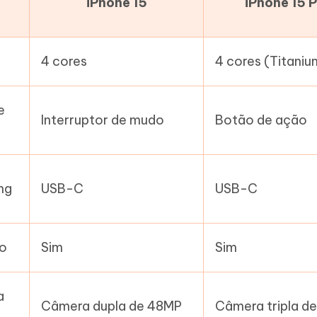
iPhone 15
iPhone 15 
4 cores
4 cores (Titaniu
e
Interruptor de mudo
Botão de ação
ng
USB-C
USB-C
ro
Sim
Sim
a
Câmera dupla de 48MP
Câmera tripla d