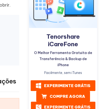
brir.
Tenorshare
Mais dicas úteis
iCareFone
O Melhor Ferramenta Gratuita de
Transferência & Backup de
iPhone
Facilmente, sem iTunes
zações
EXPERIMENTE GRÁTIS
COMPRE AGORA
EXPERIMENTE GRÁTIS