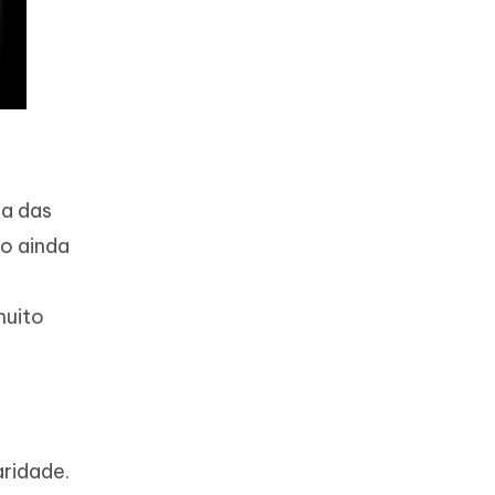
ma das
o ainda
muito
aridade.