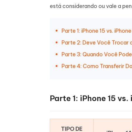
está considerando ou vale a pen
iAnyGo- iOS APP
iAnyGo
Escreva de forma mais inteligente,
Transfor
rápida e melhor com IA
semelha
Androi
Alterar a localização do iPhone sem PC
Alterar 
Parte 1: iPhone 15 vs. iPho
UltData for Android APP
Cleanu
Parte 2: Deve Você Trocar d
Recuperar dados do Android sem PC
Limpe o 
Parte 3: Quando Você Pode
Parte 4: Como Transferir Da
Parte 1: iPhone 15 vs
TIPO DE