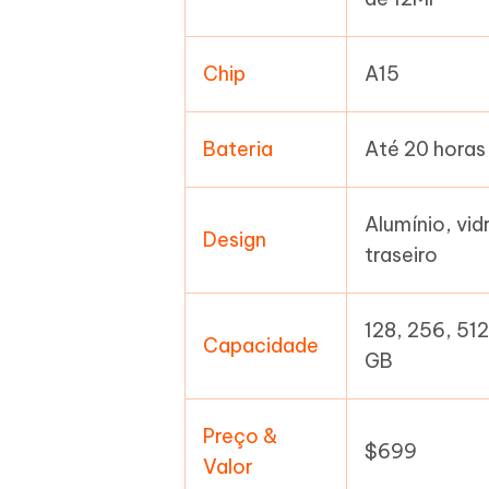
Chip
A15
Bateria
Até 20 horas
Alumínio, vid
Design
traseiro
128, 256, 51
Capacidade
GB
Preço &
$699
Valor