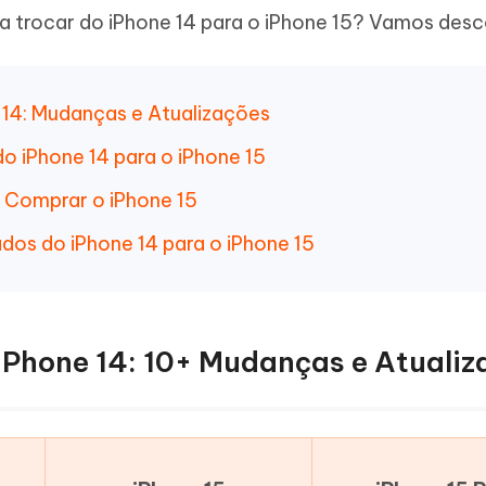
Novo
a trocar do iPhone 14 para o iPhone 15? Vamos desco
 - APP GPS Falso para
iCareFone Transferir APP
me o conteúdo da IA em algo
nte ao humano
d
Transferir bate-papo do Whatsapp
Android/iPhone
a localização do Android sem PC
ne 14: Mudanças e Atualizações
p Pro APP
o iPhone 14 para o iPhone 15
iPhone com IA gratuitamente
 Comprar o iPhone 15
dos do iPhone 14 para o iPhone 15
. iPhone 14: 10+ Mudanças e Atuali