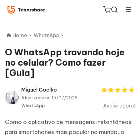
Home >
WhatsApp >
O WhatsApp travando hoje
no celular? Como fazer
ReiBoot
[Guia]
for iOS
PDNob
Miguel Coelho
Novo
PDF
Atualizado no 15/07/2026
Editor
Avalie agora!
WhatsApp
iAnyGo
Como o aplicativo de mensagens instantâneas
para smartphones mais popular no mundo, o