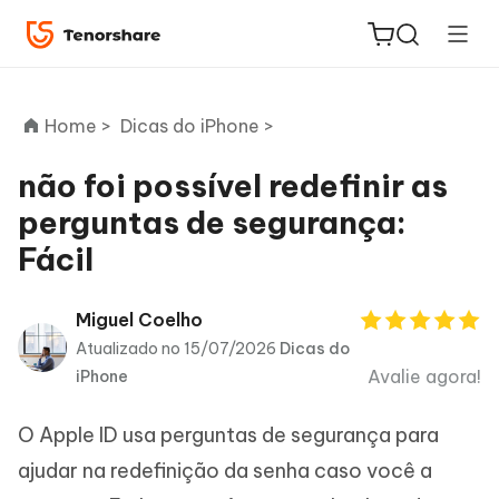
Home >
Dicas do iPhone >
não foi possível redefinir as
perguntas de segurança:
ReiBoot
Fácil
for iOS
PDNob
Miguel Coelho
Novo
PDF
Atualizado no 15/07/2026
Dicas do
Editor
Avalie agora!
iPhone
iAnyGo
O Apple ID usa perguntas de segurança para
ajudar na redefinição da senha caso você a