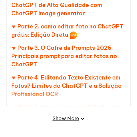
ChatGPT de Alta Qualidade com
ChatGPT image generator
Parte 2. como editar foto no ChatGPT
grátis: Edição Direta
Parte 3. O Cofre de Prompts 2026:
Principais prompt para editar fotos no
ChatGPT
Parte 4. Editando Texto Existente em
Fotos? Limites do ChatGPT e a Solução
Profissional OCR
Parte 5. Como Aprimorar Edições de
Imagem do ChatGPT com Photoshop
Show More
Parte 6. FAQs sobre como editar foto
no ChatGPT