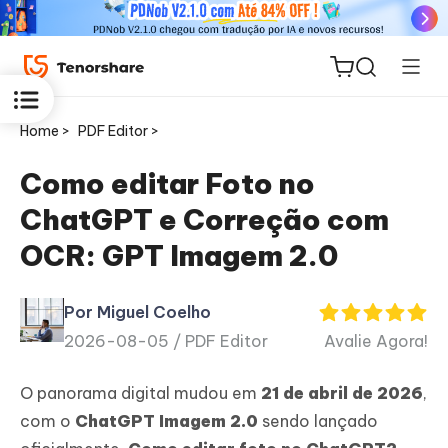
Home >
PDF Editor >
Como editar Foto no
ChatGPT e Correção com
ReiBoot
OCR: GPT Imagem 2.0
for iOS
Por Miguel Coelho
PDNob
2026-08-05 /
PDF Editor
Avalie Agora!
Novo
PDF
Editor
O panorama digital mudou em
21 de abril de 2026
,
com o
ChatGPT Imagem 2.0
sendo lançado
iAnyGo