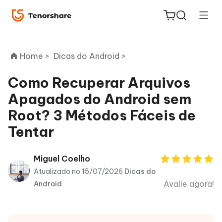
Home >
Dicas do Android >
Como Recuperar Arquivos
Apagados do Android sem
ReiBoot
Root? 3 Métodos Fáceis de
for iOS
Tentar
PDNob
Novo
PDF
Miguel Coelho
Editor
Atualizado no 15/07/2026
Dicas do
Avalie agora!
Android
iAnyGo