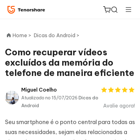
Home >
Dicas do Android >
Como recuperar vídeos
excluídos da memória do
ReiBoot
telefone de maneira eficiente
for iOS
PDNob
Miguel Coelho
Novo
PDF
Atualizado no 15/07/2026
Dicas do
Editor
Avalie agora!
Android
iAnyGo
Seu smartphone é o ponto central para todas as
suas necessidades, sejam elas relacionadas a