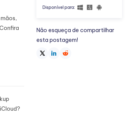
Disponível para:
m mãos,
Confira
Não esqueça de compartilhar
esta postagem!
ckup
 iCloud?