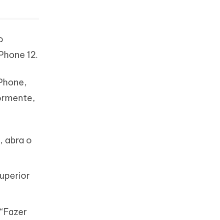
o
Phone 12.
iPhone,
iormente,
, abra o
uperior
 “Fazer