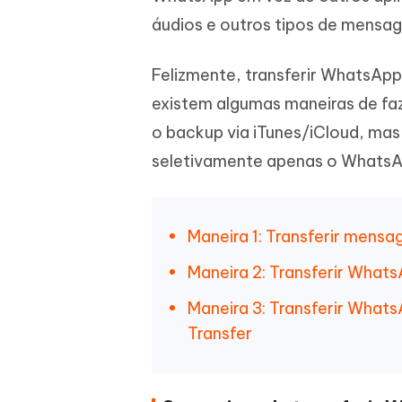
iAnyGo- iOS APP
iAnyGo
Escreva de forma mais inteligente,
Transfor
áudios e outros tipos de mensa
rápida e melhor com IA
semelha
Androi
Alterar a localização do iPhone sem PC
Alterar 
Felizmente, transferir WhatsApp 
existem algumas maneiras de fa
UltData for Android APP
Cleanu
Recuperar dados do Android sem PC
Limpe o 
o backup via iTunes/iCloud, mas
seletivamente apenas o WhatsA
Maneira 1: Transferir mens
Maneira 2: Transferir What
Maneira 3: Transferir What
Transfer