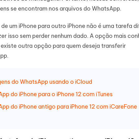
Novo
 - APP GPS Falso para
iCareFone Transferir APP
me o conteúdo da IA em algo
gens se encontram nos arquivos do WhatsApp.
nte ao humano
d
Transferir bate-papo do Whatsapp
Android/iPhone
a localização do Android sem PC
de um iPhone para outro iPhone não é uma tarefa dif
zer isso sem perder nenhum dado. A opção mais con
p Pro APP
iPhone com IA gratuitamente
 existe outra opção para quem deseja transferir
pp.
agens do WhatsApp usando o iCloud
sApp do iPhone para o iPhone 12 com iTunes
sApp do iPhone antigo para iPhone 12 com iCareFone