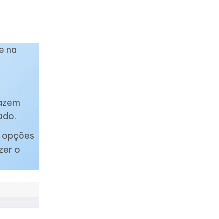
e na
fazem
ado.
s opções
zer o