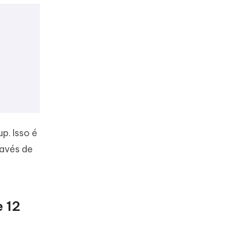
p. Isso é
ravés de
e 12