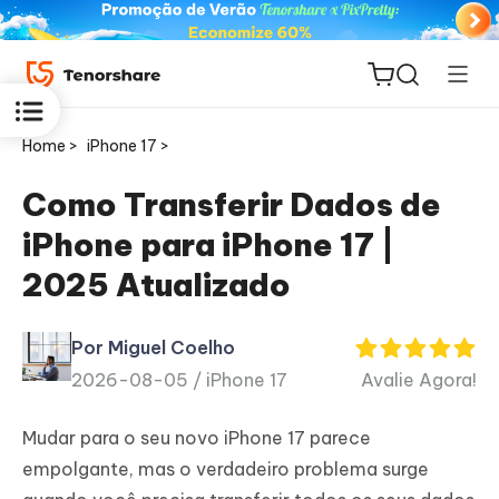
Home >
iPhone 17 >
Como Transferir Dados de
iPhone para iPhone 17 |
ReiBoot
2025 Atualizado
for iOS
Por Miguel Coelho
PDNob
2026-08-05 /
iPhone 17
Avalie Agora!
Novo
PDF
Editor
Mudar para o seu novo iPhone 17 parece
empolgante, mas o verdadeiro problema surge
iAnyGo