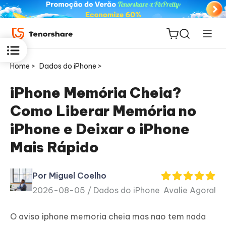
Home >
Dados do iPhone >
iPhone Memória Cheia?
Como Liberar Memória no
ReiBoot
iPhone e Deixar o iPhone
for iOS
Mais Rápido
PDNob
Novo
PDF
Por Miguel Coelho
Editor
2026-08-05 /
Dados do iPhone
Avalie Agora!
iAnyGo
O aviso iphone memoria cheia mas nao tem nada