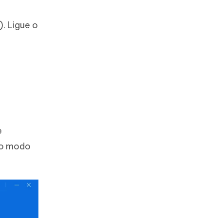
. Ligue o
e
 no modo