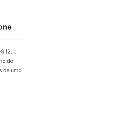
one
S 12, e
ria do
és de uma