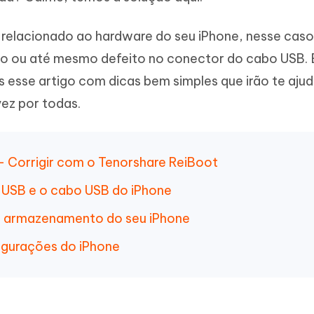
Novo
 - APP GPS Falso para
iCareFone Transferir APP
me o conteúdo da IA em algo
nte ao humano
d
Transferir bate-papo do Whatsapp
relacionado ao hardware do seu iPhone, nesse caso
Android/iPhone
a localização do Android sem PC
do ou até mesmo defeito no conector do cabo USB. 
 esse artigo com dicas bem simples que irão te ajud
p Pro APP
iPhone com IA gratuitamente
ez por todas.
 - Corrigir com o Tenorshare ReiBoot
a USB e o cabo USB do iPhone
no armazenamento do seu iPhone
figurações do iPhone