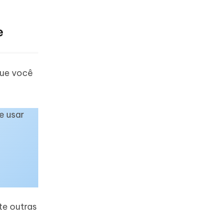
e
que você
e usar
te outras