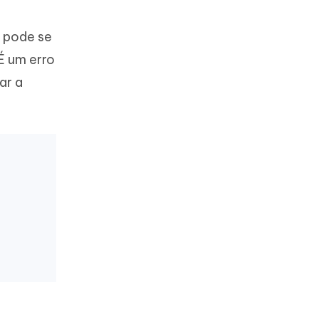
 pode se
É um erro
ar a
Mais dicas úteis