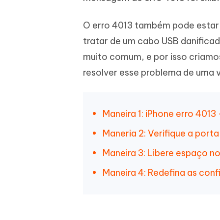
iAnyGo- iOS APP
iAnyGo
Escreva de forma mais inteligente,
Transfor
rápida e melhor com IA
semelha
Androi
Alterar a localização do iPhone sem PC
O erro 4013 também pode estar 
Alterar 
tratar de um cabo USB danifica
muito comum, e por isso criamos
UltData for Android APP
Cleanu
Recuperar dados do Android sem PC
Limpe o 
resolver esse problema de uma v
Maneira 1: iPhone erro 4013
Maneria 2: Verifique a port
Maneira 3: Libere espaço 
Maneira 4: Redefina as con