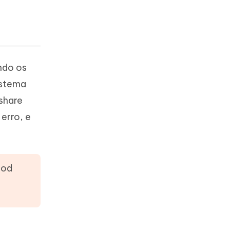
ando os
istema
rshare
 erro, e
Pod