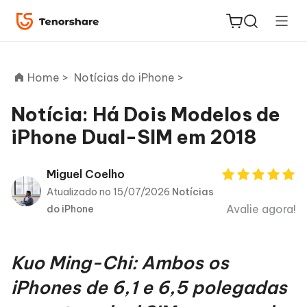
Home >
Notícias do iPhone >
Notícia: Há Dois Modelos de
iPhone Dual-SIM em 2018
ReiBoot
for iOS
Miguel Coelho
Atualizado no 15/07/2026
Notícias
PDNob
Avalie agora!
do iPhone
Novo
PDF
Editor
Kuo Ming-Chi: Ambos os
iAnyGo
iPhones de 6,1 e 6,5 polegadas