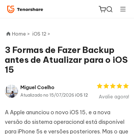
Home >
iOS 12 >
3 Formas de Fazer Backup
antes de Atualizar para o iOS
ReiBoot
15
for iOS
PDNob
Miguel Coelho
Novo
PDF
Atualizado no 15/07/2026
iOS 12
Avalie agora!
Editor
A Apple anunciou o novo iOS 15, e a nova
iAnyGo
versão do sistema operacional está disponível
para iPhone 5s e versões posteriores. Mas o que