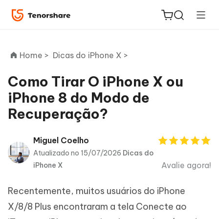
Home >
Dicas do iPhone X >
Como Tirar O iPhone X ou
iPhone 8 do Modo de
ReiBoot
Recuperação?
for iOS
PDNob
Miguel Coelho
Novo
PDF
Atualizado no 15/07/2026
Dicas do
Editor
Avalie agora!
iPhone X
iAnyGo
Recentemente, muitos usuários do iPhone
X/8/8 Plus encontraram a tela Conecte ao