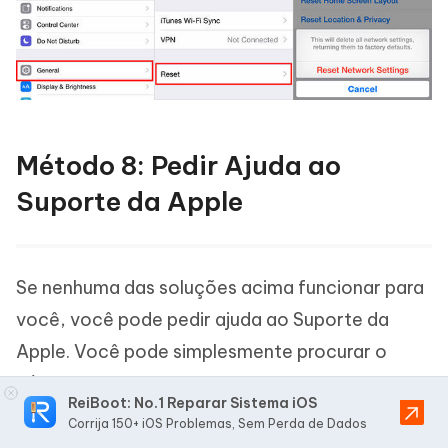
Método 8: Pedir Ajuda ao
Suporte da Apple
Se nenhuma das soluções acima funcionar para
você, você pode pedir ajuda ao Suporte da
Apple. Você pode simplesmente procurar o
número de telefone de suporte da Apple
ReiBoot: No.1 Reparar Sistema iOS
especificado para a sua região ou país e ligar
Corrija 150+ iOS Problemas, Sem Perda de Dados
para obter assistência. A Apple não tem um