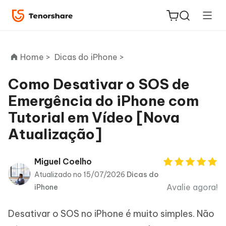
Home >
Dicas do iPhone >
Como Desativar o SOS de
Emergência do iPhone com
ReiBoot
Tutorial em Vídeo [Nova
for iOS
Atualização]
PDNob
Novo
PDF
Miguel Coelho
Editor
Atualizado no 15/07/2026
Dicas do
Avalie agora!
iPhone
iAnyGo
Desativar o SOS no iPhone é muito simples. Não