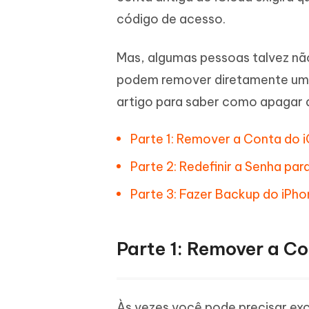
iAnyGo- iOS APP
iAnyGo
Escreva de forma mais inteligente,
Transfor
código de acesso.
rápida e melhor com IA
semelha
Androi
Alterar a localização do iPhone sem PC
Alterar 
Mas, algumas pessoas talvez não
podem remover diretamente uma 
UltData for Android APP
Cleanu
Recuperar dados do Android sem PC
Limpe o 
artigo para saber como apagar 
Parte 1: Remover a Conta do i
Parte 2: Redefinir a Senha par
Parte 3: Fazer Backup do iPh
Parte 1: Remover a Co
Às vezes você pode precisar exc