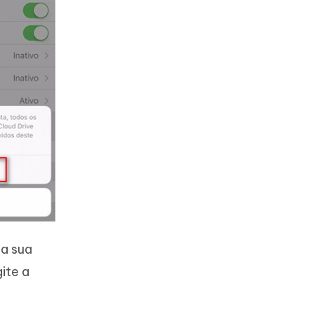
da sua
ite a