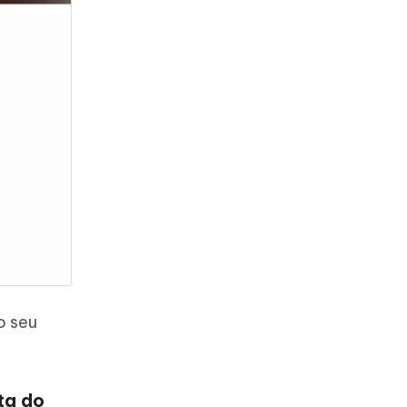
o seu
ta do