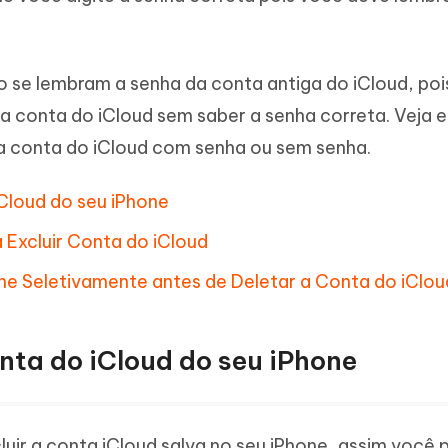
Novo
 - APP GPS Falso para
iCareFone Transferir APP
me o conteúdo da IA em algo
nte ao humano
d
Transferir bate-papo do Whatsapp
Android/iPhone
a localização do Android sem PC
 se lembram a senha da conta antiga do iCloud, poi
conta do iCloud sem saber a senha correta. Veja e
p Pro APP
iPhone com IA gratuitamente
a conta do iCloud com senha ou sem senha.
Cloud do seu iPhone
a Excluir Conta do iCloud
one Seletivamente antes de Deletar a Conta do iClou
nta do iCloud do seu iPhone
luir a conta iCloud salva no seu iPhone, assim você