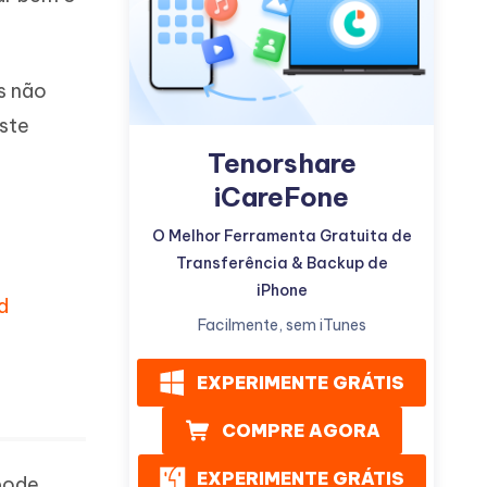
s não
ste
Tenorshare
Mais dicas úteis
iCareFone
O Melhor Ferramenta Gratuita de
Transferência & Backup de
iPhone
d
Facilmente, sem iTunes
EXPERIMENTE GRÁTIS
COMPRE AGORA
EXPERIMENTE GRÁTIS
 pode