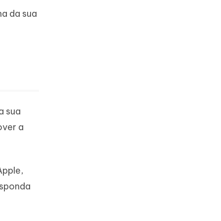
ha da sua
a sua
over a
Apple,
Responda