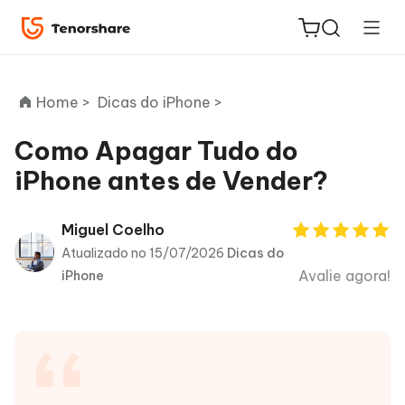
Home >
Dicas do iPhone >
Como Apagar Tudo do
iPhone antes de Vender?
ReiBoot
for iOS
Miguel Coelho
Atualizado no 15/07/2026
Dicas do
PDNob
Avalie agora!
iPhone
Novo
PDF
Editor
iAnyGo