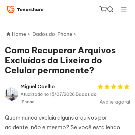
Home >
Dados do iPhone >
Como Recuperar Arquivos
Excluídos da Lixeira do
ReiBoot
Celular permanente?
for iOS
PDNob
Miguel Coelho
Novo
PDF
Atualizado no 15/07/2026
Dados do
Editor
Avalie agora!
iPhone
iAnyGo
Quem nunca excluiu alguns arquivos por
acidente, não é mesmo? Se você está lendo