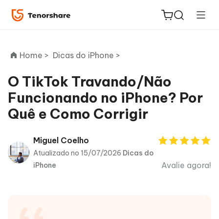
Home >
Dicas do iPhone >
O TikTok Travando/Não
Funcionando no iPhone? Por
ReiBoot
Quê e Como Corrigir
for iOS
PDNob
Miguel Coelho
Novo
PDF
Atualizado no 15/07/2026
Dicas do
Editor
Avalie agora!
iPhone
iAnyGo