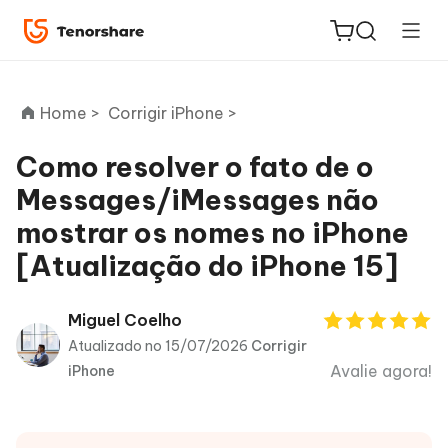
Home >
Corrigir iPhone >
Como resolver o fato de o
Messages/iMessages não
ReiBoot
mostrar os nomes no iPhone
for iOS
[Atualização do iPhone 15]
PDNob
Novo
PDF
Miguel Coelho
Editor
Atualizado no 15/07/2026
Corrigir
Avalie agora!
iPhone
iAnyGo