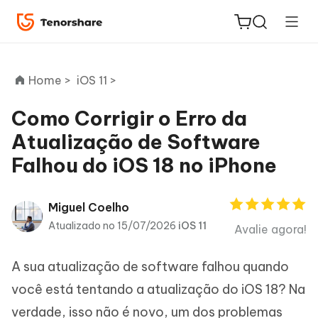
Home >
iOS 11 >
Como Corrigir o Erro da
Atualização de Software
ReiBoot
Falhou do iOS 18 no iPhone
for iOS
PDNob
Miguel Coelho
Novo
PDF
Atualizado no 15/07/2026
iOS 11
Avalie agora!
Editor
A sua atualização de software falhou quando
iAnyGo
você está tentando a atualização do iOS 18? Na
verdade, isso não é novo, um dos problemas