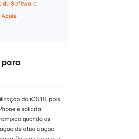
s de Software
 Apple
 para
lização do iOS 18, pois
hone e solicita
errompido quando as
icação de atualização
çada. Para evitar que a