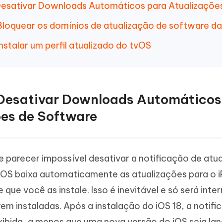
Desativar Downloads Automáticos para Atualizaçõe
Bloquear os domínios de atualização de software da
nstalar um perfil atualizado do tvOS
 Desativar Downloads Automáticos
ões de Software
e parecer impossível desativar a notificação de atua
iOS baixa automaticamente as atualizações para o iP
que você as instale. Isso é inevitável e só será int
em instaladas. Após a instalação do iOS 18, a notif
exibida, a menos que uma nova versão do iOS seja lan