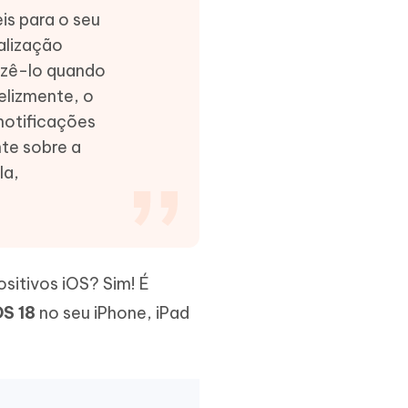
is para o seu
alização
fazê-lo quando
felizmente, o
notificações
Mais dicas úteis
nte sobre a
la,
sitivos iOS? Sim! É
OS 18
no seu iPhone, iPad