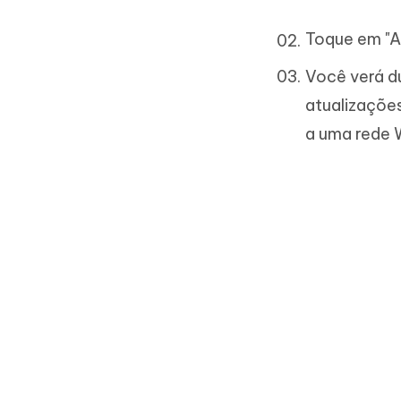
Toque em "A
Você verá du
atualizaçõe
a uma rede W