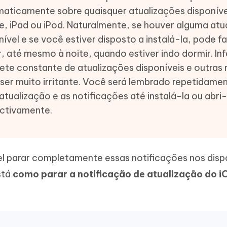
Novo
aticamente sobre quaisquer atualizações disponíve
 - APP GPS Falso para
iCareFone Transferir APP
me o conteúdo da IA em algo
nte ao humano
d
Transferir bate-papo do Whatsapp
e, iPad ou iPod. Naturalmente, se houver alguma atu
Android/iPhone
a localização do Android sem PC
nível e se você estiver disposto a instalá-la, pode 
r, até mesmo à noite, quando estiver indo dormir. In
p Pro APP
ete constante de atualizações disponíveis e outras 
iPhone com IA gratuitamente
ser muito irritante. Você será lembrado repetidame
atualização e as notificações até instalá-la ou abri-
ctivamente.
el parar completamente essas notificações nos dispo
stá
como parar a notificação de atualização do i