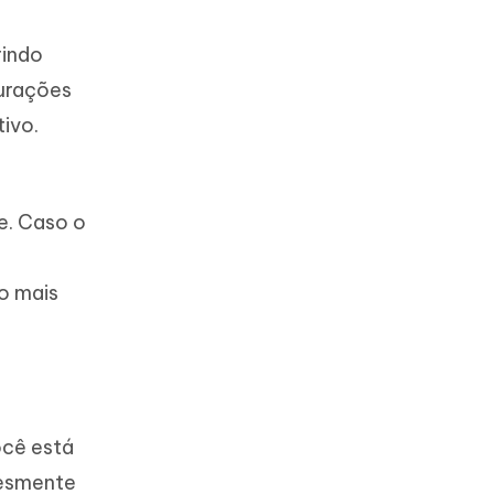
rindo
gurações
ivo.
e. Caso o
o mais
ocê está
lesmente