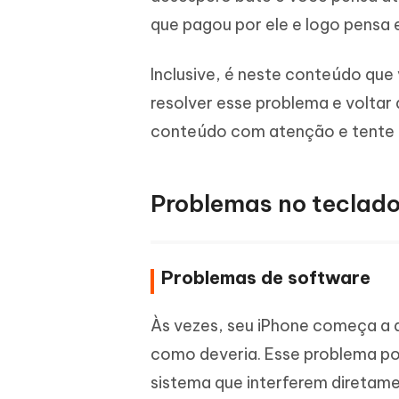
iAnyGo- iOS APP
iAnyGo
Escreva de forma mais inteligente,
Transfor
que pagou por ele e logo pensa 
rápida e melhor com IA
semelha
Androi
Alterar a localização do iPhone sem PC
Alterar 
Inclusive, é neste conteúdo qu
resolver esse problema e voltar 
UltData for Android APP
Cleanu
Recuperar dados do Android sem PC
Limpe o 
conteúdo com atenção e tente ap
Problemas no teclado
Problemas de software
Às vezes, seu iPhone começa a a
como deveria. Esse problema po
sistema que interferem diretame