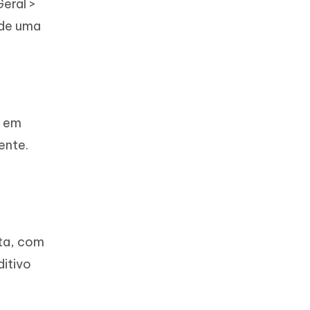
Geral >
 de uma
á em
ente.
ita, com
ditivo