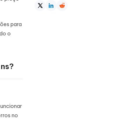
ções para
odo o
Mais dicas úteis
uns?
funcionar
rros no