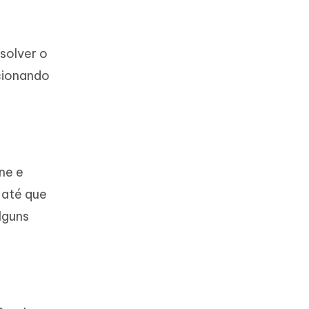
solver o
cionando
one e
 até que
alguns