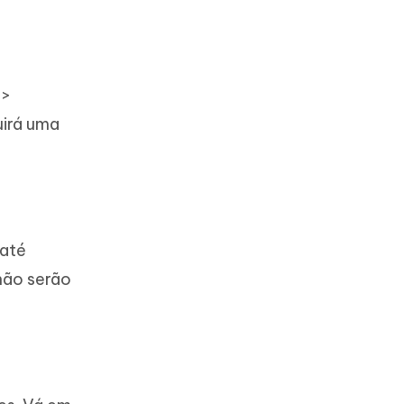
 >
uirá uma
 até
 não serão