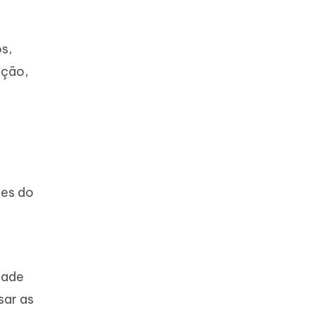
os,
ação,
s
ões do
dade
sar as