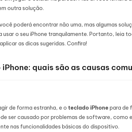
Novo
 - APP GPS Falso para
iCareFone Transferir APP
me o conteúdo da IA em algo
em outra solução.
nte ao humano
d
Transferir bate-papo do Whatsapp
Android/iPhone
a localização do Android sem PC
e você poderá encontrar não uma, mas algumas solu
a usar o seu iPhone tranquilamente. Portanto, leia t
p Pro APP
iPhone com IA gratuitamente
licar as dicas sugeridas. Confira!
 iPhone: quais são as causas com
gir de forma estranha, e o
teclado iPhone
para de 
de ser causado por problemas de software, como e
nte nas funcionalidades básicas do dispositivo.