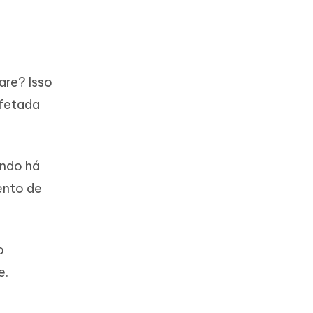
are? Isso
afetada
ando há
ento de
o
e.