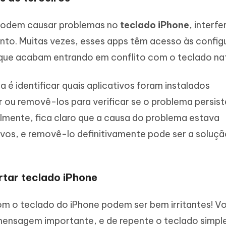
s podem causar problemas no
teclado iPhone
, interfe
to. Muitas vezes, esses apps têm acesso às confi
 que acabam entrando em conflito com o teclado nat
a é identificar quais aplicativos foram instalados
 ou removê-los para verificar se o problema persist
lmente, fica claro que a causa do problema estava
ivos, e removê-lo definitivamente pode ser a soluçã
rtar teclado iPhone
om o teclado do iPhone podem ser bem irritantes! V
 mensagem importante, e de repente o teclado simp