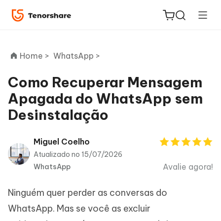
Home >
WhatsApp >
Como Recuperar Mensagem
Apagada do WhatsApp sem
ReiBoot
Desinstalação
for iOS
PDNob
Miguel Coelho
Novo
PDF
Atualizado no 15/07/2026
Editor
Avalie agora!
WhatsApp
iAnyGo
Ninguém quer perder as conversas do
WhatsApp. Mas se você as excluir