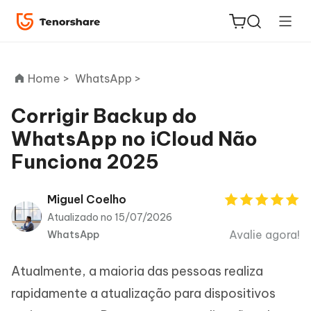
Home >
WhatsApp >
Corrigir Backup do
WhatsApp no iCloud Não
ReiBoot
Funciona 2025
for iOS
PDNob
Miguel Coelho
Novo
PDF
Atualizado no 15/07/2026
Editor
Avalie agora!
WhatsApp
iAnyGo
Atualmente, a maioria das pessoas realiza
rapidamente a atualização para dispositivos